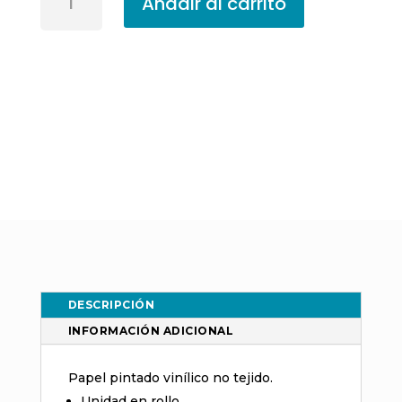
Añadir al carrito
Pintado
Casamance
Johara
Blanc
74390166
cantidad
DESCRIPCIÓN
INFORMACIÓN ADICIONAL
Papel pintado vinílico no tejido.
Unidad en rollo.