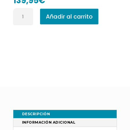
139,95
€
Papel
Añadir al carrito
Pintado
Casamance
Johara
Terre
de
Sienne
74396798
cantidad
DESCRIPCIÓN
INFORMACIÓN ADICIONAL