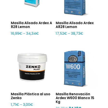
Masilla Alisado Ardex A
Masilla Alisado Ardex
828 Lemon
A828 Lemon
Rango
Rango
16,99
€
-
34,34
€
17,52
€
-
38,73
€
de
de
precios:
precios:
desde
desde
16,99€
17,52€
hasta
hasta
34,34€
38,73€
Masilla Plástica al uso
Masilla Renovación
Zenko
Ardex W600 Blanco 15
Kg
Rango
1,71
€
-
3,00
€