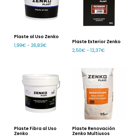
hasta
52,57€
Plaste al Uso Zenko
Plaste Exterior Zenko
Rango
1,99
€
-
26,83
€
Rango
2,50
€
-
12,37
€
de
de
precios:
precios:
desde
desde
1,99€
2,50€
hasta
hasta
26,83€
12,37€
Plaste Fibra al Uso
Plaste Renovación
Zenko
Zenko Multiusos