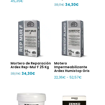
45,35
€
El
El
38,11
€
34,30
€
precio
precio
original
actual
era:
es:
38,11€.
34,30€.
Mortero de Reparación
Motero
Ardex Rep-Mur F 25 Kg
Impermeabilizante
Ardex Humistop Gris
El
El
38,11
€
34,30
€
Rango
22,36
€
-
52,57
€
precio
precio
de
original
actual
precios:
era:
es:
desde
38,11€.
34,30€.
22,36€