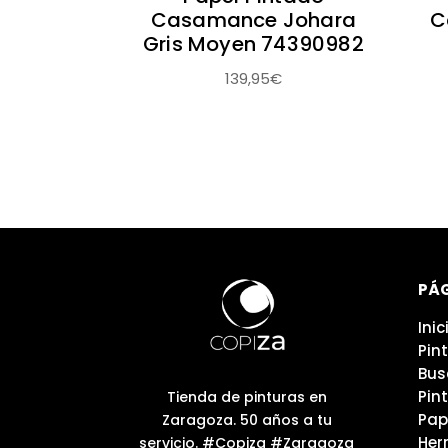
Casamance Johara
C
Gris Moyen 74390982
139,95
€
PÁ
Inic
Pin
Bus
Pin
Tienda de pinturas en
Pap
Zaragoza. 50 años a tu
Her
servicio. #Copiza #Zaragoza