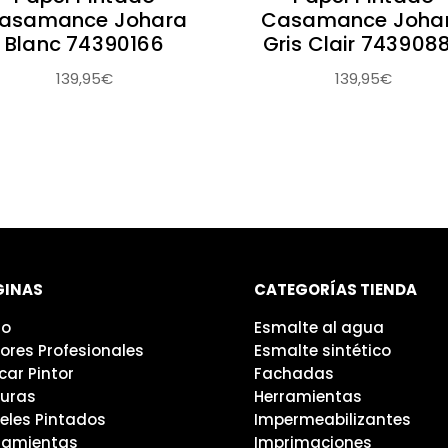
asamance Johara
Casamance Joha
Blanc 74390166
Gris Clair 743908
139,95
€
139,95
€
GINAS
CATEGORÍAS TIENDA
io
Esmalte al agua
tores Profesionales
Esmalte sintético
car Pintor
Fachadas
turas
Herramientas
eles Pintados
Impermeabilizantes
ramientas
Imprimaciones