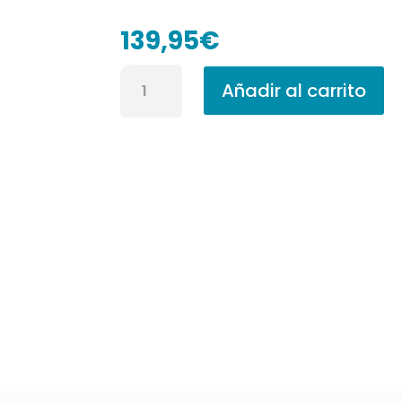
139,95
€
Papel
Añadir al carrito
Pintado
Casamance
Johara
Taupe
Clair
74390268
cantidad