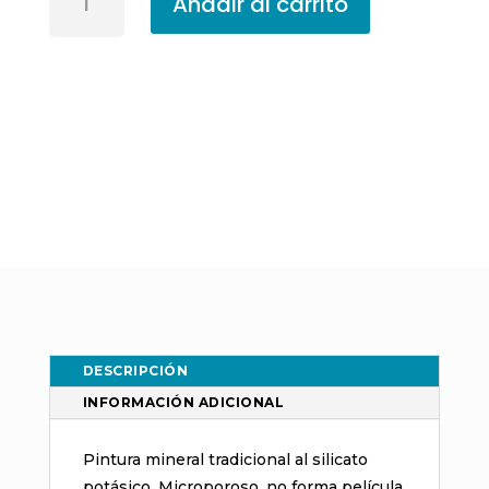
Añadir al carrito
al
Silicato
IrisColor
Blanco
14
L
cantidad
DESCRIPCIÓN
INFORMACIÓN ADICIONAL
Pintura mineral tradicional al silicato
potásico. Microporoso, no forma película,