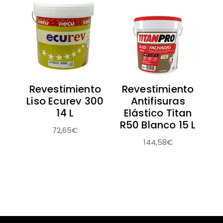
hasta
74,75€
Revestimiento
Revestimiento
Liso Ecurev 300
Antifisuras
14 L
Elástico Titan
R50 Blanco 15 L
72,65
€
144,58
€