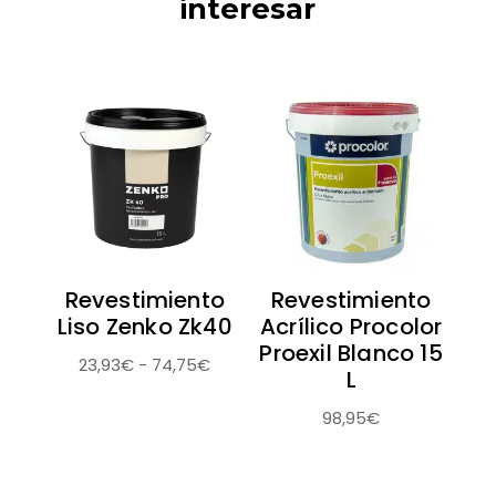
interesar
Revestimiento
Revestimiento
Liso Zenko Zk40
Acrílico Procolor
Proexil Blanco 15
Rango
23,93
€
-
74,75
€
L
de
98,95
€
precios:
desde
23,93€