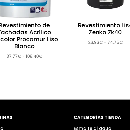
Revestimiento de
Revestimiento Lis
Fachadas Acrílico
Zenko Zk40
ocolor Procomur Liso
Ra
23,93
€
-
74,75
€
Blanco
de
Rango
37,77
€
-
108,40
€
pre
de
de
precios:
23,
desde
ha
37,77€
74
hasta
108,40€
GINAS
CATEGORÍAS TIENDA
io
Esmalte al agua