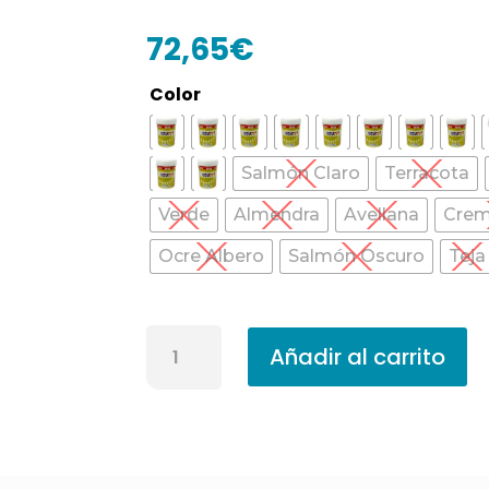
72,65
€
Color
Salmón Claro
Terracota
Verde
Almendra
Avellana
Crem
Ocre Albero
Salmón Oscuro
Teja
Revestimiento
Añadir al carrito
Liso
Ecurev
300
14
L
cantidad