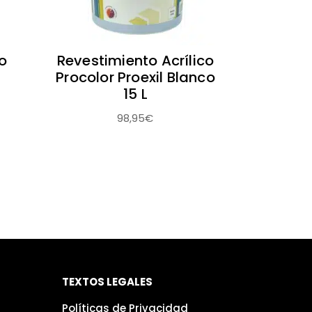
o
Revestimiento Acrílico
Procolor Proexil Blanco
15 L
ngo
98,95
€
cios:
sde
93€
sta
,75€
TEXTOS LEGALES
Políticas de Privacidad