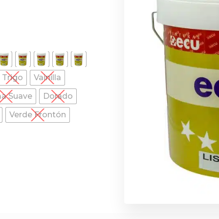
Trigo
Vainilla
a Suave
Dorado
Verde Frontón