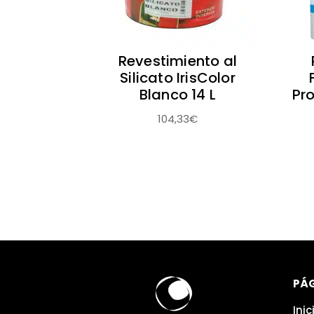
Revestimiento al
Silicato IrisColor
Blanco 14 L
Pr
104,33
€
PÁ
Inic