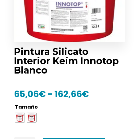
Pintura Silicato
Interior Keim Innotop
Blanco
Rango
65,06
€
-
162,66
€
de
precios:
Tamaño
desde
65,06€
hasta
162,66€