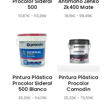
Procolor Sideral
Antimoho Zenko
500
Zk400 Mate
Rango
Rango
10,87
€
-
113,29
€
18,16
€
-
59,49
€
de
de
precios:
precios:
desde
desde
10,87€
18,16€
hasta
hasta
113,29€
59,49€
Pintura Plástica
Pintura Plástica
Procolor Sideral
Procolor
500 Blanco
Comodín
Rango
Rango
35,32
€
-
114,13
€
25,32
€
-
75,50
€
de
de
precios:
precios: