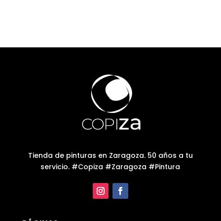
desde
desde
35,32€
25,32€
hasta
hasta
114,13€
75,50€
Tienda de pinturas en Zaragoza. 50 años a tu
servicio. #Copiza #Zaragoza #Pintura