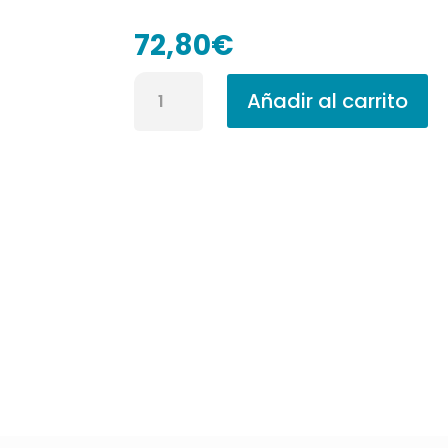
72,80
€
Pintura
Añadir al carrito
Plástica
Ecológica
Zenko
Zk700
15
L
cantidad