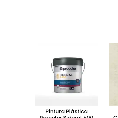
Pintura Plástica
Procolor Sideral 500
C