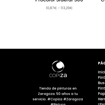
Rango
10,87
€
-
113,29
€
de
precios:
desde
10,87€
hasta
113,29€
PÁ
Inic
Pin
Bus
Pin
Tienda de pinturas en
Pap
Zaragoza. 50 años a tu
Her
servicio. #Copiza #Zaragoza
Ubi
#Pintura