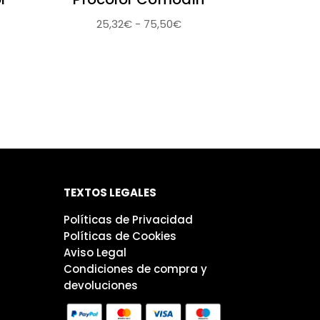
Rango
25,32
€
-
75,50
€
ngo
de
precios:
cios:
desde
sde
25,32€
,60€
hasta
sta
75,50€
,90€
TEXTOS LEGALES
Políticas de Privacidad
Políticas de Cookies
Aviso Legal
Condiciones de compra y
devoluciones