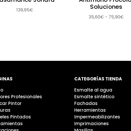
Soluciones
139,95
€
Ra
35,60
€
-
75,90
€
de
pre
de
35
ha
75
GINAS
CATEGORÍAS TIENDA
io
Esmalte al agua
tores Profesionales
Esmalte sintético
car Pintor
Fachadas
turas
Herramientas
eles Pintados
Impermeabilizantes
ramientas
Imprimaciones
caciones
Masillas