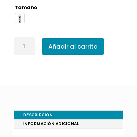
Tamaño
Pintura
Añadir al carrito
Antimanchas
Tixol
Acción
Rápida
En
Spray
Blanco
500cc
cantidad
DESCRIPCIÓN
INFORMACIÓN ADICIONAL