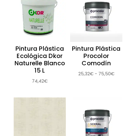
Pintura Plástica
Pintura Plástica
Ecológica Dkor
Procolor
Naturelle Blanco
Comodín
15 L
Rango
25,32
€
-
75,50
€
74,42
€
de
precios:
desde
25,32€
hasta
75,50€