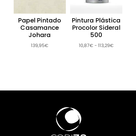
Papel Pintado
Pintura Plástica
Casamance
Procolor Sideral
Johara
500
Rango
139,95
€
10,87
€
-
113,29
€
de
precios:
desde
10,87€
hasta
113,29€