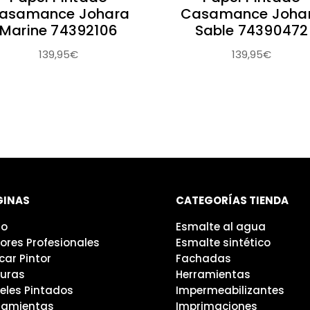
asamance Johara
Casamance Joha
Marine 74392106
Sable 74390472
139,95
€
139,95
€
GINAS
CATEGORÍAS TIENDA
io
Esmalte al agua
tores Profesionales
Esmalte sintético
car Pintor
Fachadas
turas
Herramientas
eles Pintados
Impermeabilizantes
ramientas
Imprimaciones