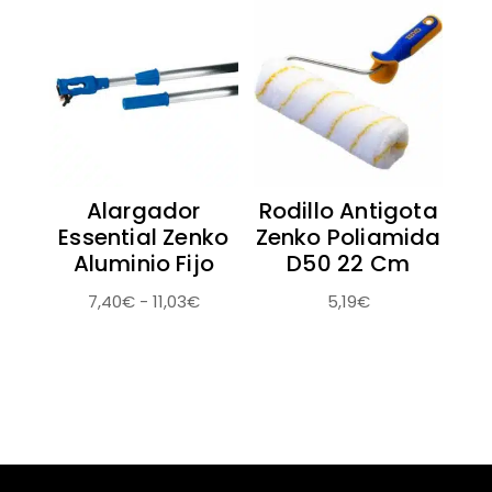
desde
25,66€
5,05€
hasta
hasta
28,85€
8,03€
Alargador
Rodillo Antigota
Essential Zenko
Zenko Poliamida
Aluminio Fijo
D50 22 Cm
Rango
7,40
€
-
11,03
€
5,19
€
de
precios:
desde
7,40€
hasta
11,03€