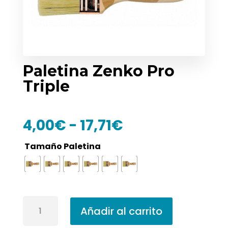
Paletina Zenko Pro
Triple
Rango
4,00
€
-
17,71
€
de
precios:
Tamaño Paletina
desde
4,00€
hasta
17,71€
Paletina
Añadir al carrito
Zenko
Pro