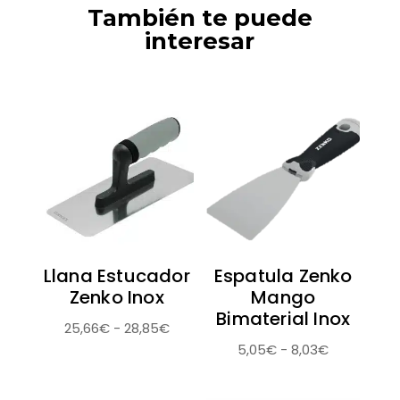
También te puede
interesar
Llana Estucador
Espatula Zenko
Zenko Inox
Mango
Bimaterial Inox
Rango
25,66
€
-
28,85
€
Rango
5,05
€
-
8,03
€
de
de
precios:
precios:
desde