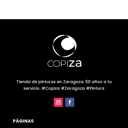
717,17€.
681,31€.
Tienda de pinturas en Zaragoza. 50 años a tu
servicio. #Copiza #Zaragoza #Pintura
PÁGINAS