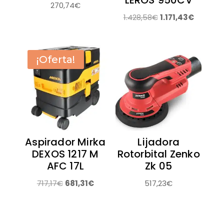
LEROS 950CV
270,74
€
El
El
1.428,58
€
1.171,43
€
precio
precio
original
actual
era:
es:
¡Oferta!
1.428,58€.
1.171,43€
Aspirador Mirka
Lijadora
DEXOS 1217 M
Rotorbital Zenko
AFC 17L
Zk 05
El
El
717,17
€
681,31
€
517,23
€
precio
precio
original
actual
era:
es: