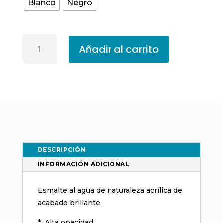
Blanco
Negro
Esmalte
Añadir al carrito
Al
Agua
Procolor
Acritec
Brillante
cantidad
DESCRIPCIÓN
INFORMACIÓN ADICIONAL
Esmalte al agua de naturaleza acrílica de
acabado brillante.
* Alta opacidad.