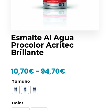
Esmalte Al Agua
Procolor Acritec
Brillante
Rango
10,70
€
-
94,70
€
de
precios:
Tamaño
desde
10,70€
hasta
Color
94,70€