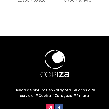
Rango
Rango
22,80
€
-
60,82
€
10,70
€
-
87,94
€
de
de
precios:
precios:
desde
desde
22,80€
10,70€
hasta
hasta
60,82€
87,94€
Tienda de pinturas en Zaragoza. 50 años a tu
servicio. #Copiza #Zaragoza #Pintura