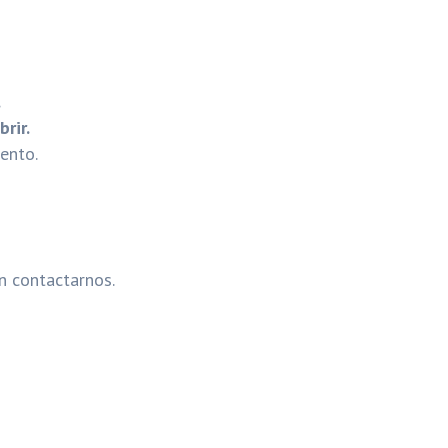
.
rir.
ento.
n contactarnos.