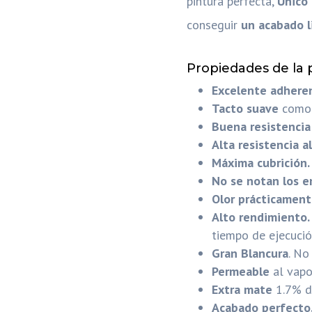
pintura perfecta,
Único
conseguir
un acabado l
Propiedades de la 
Excelente adhere
Tacto suave
como 
Buena resistenci
Alta resistencia al
Máxima cubrición
No se notan los 
Olor prácticament
Alto rendimiento
tiempo de ejecució
Gran Blancura
. No
Permeable
al vapo
Extra mate
1.7% de
Acabado perfecto