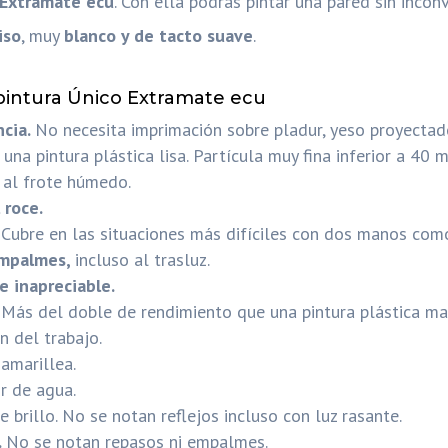
 Extramate ecu
. Con ella podrás pintar una pared sin incon
iso
, muy
blanco y de tacto suave
.
pintura Único Extramate ecu
ncia.
No necesita imprimación sobre pladur, yeso proyectado 
una pintura plástica lisa. Partícula muy fina inferior a 40 m
a
al frote húmedo.
 roce.
.
Cubre en las situaciones más difíciles con dos manos co
empalmes,
incluso al trasluz.
e inapreciable.
.
Más del doble de rendimiento que una pintura plástica ma
n del trabajo.
 amarillea.
r de agua.
 brillo. No se notan reflejos incluso con luz rasante.
.
No se notan repasos ni empalmes.