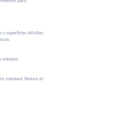
venientes para
y superficies difíciles.
icras.
mo máximo.
te standard. Reduce el